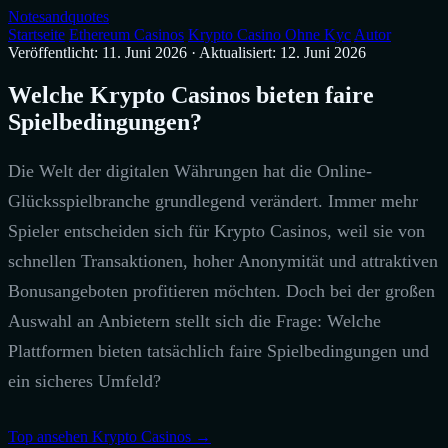
Notesandquotes
Startseite
Ethereum Casinos
Krypto Casino Ohne Kyc
Autor
Veröffentlicht: 11. Juni 2026
·
Aktualisiert: 12. Juni 2026
Welche Krypto Casinos bieten faire
Spielbedingungen?
Die Welt der digitalen Währungen hat die Online-
Glücksspielbranche grundlegend verändert. Immer mehr
Spieler entscheiden sich für Krypto Casinos, weil sie von
schnellen Transaktionen, hoher Anonymität und attraktiven
Bonusangeboten profitieren möchten. Doch bei der großen
Auswahl an Anbietern stellt sich die Frage: Welche
Plattformen bieten tatsächlich faire Spielbedingungen und
ein sicheres Umfeld?
Top ansehen Krypto Casinos →