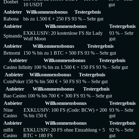
Donbet
10 USDT
gut
Anbieter
Willkommensbonus
Testergebnis
Rabona
bis zu 1.500 € + 250 FS
93 % – Sehr gut
Anbieter
Willkommensbonus
Testergebnis
EXKLUSIV: 20 kostenlose FS für Lady
93 % – Sehr
Spinando
Wolf Moon
gut
Anbieter
Willkommensbonus
Testergebnis
Betnomi
150 % bis zu 1 BTC + 500 FS
93 % – Sehr gut
Anbieter
Willkommensbonus
Testergebnis
Casino Infinity
100 % bis zu 1.500 € + 150 FS
93 % – Sehr gut
Anbieter
Willkommensbonus
Testergebnis
CoinPoker
150 % bis 500 € + 50 FS
93 % – Sehr gut
Anbieter
Willkommensbonus
Testergebnis
Bao Casino
100 % bis 700 € + 300 FS
93 % – Sehr gut
Anbieter
Willkommensbonus
Testergebnis
Nine
EXKLUSIV: 100 FS (Code: BCW) + 200
93 % – Sehr
Casino
% bis 150 €
gut
Anbieter
Willkommensbonus
Testergebnis
mBit
EXKLUSIV: 20 FS ohne Einzahlung + 5
92 % – Sehr
Casino
BTC + 180 FS
gut