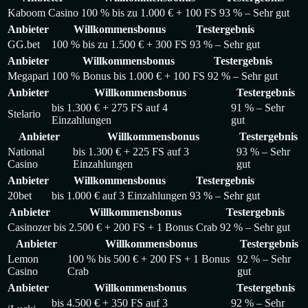
Kaboom Casino
100 % bis zu 1.000 € + 100 FS
93 % – Sehr gut
Anbieter
Willkommensbonus
Testergebnis
GG.bet
100 % bis zu 1.500 € + 300 FS
93 % – Sehr gut
Anbieter
Willkommensbonus
Testergebnis
Megapari
100 % Bonus bis 1.000 € + 100 FS
92 % – Sehr gut
Anbieter
Willkommensbonus
Testergebnis
bis 1.300 € + 275 FS auf 4
91 % – Sehr
Stelario
Einzahlungen
gut
Anbieter
Willkommensbonus
Testergebnis
National
bis 1.300 € + 225 FS auf 3
93 % – Sehr
Casino
Einzahlungen
gut
Anbieter
Willkommensbonus
Testergebnis
20bet
bis 1.000 € auf 3 Einzahlungen
93 % – Sehr gut
Anbieter
Willkommensbonus
Testergebnis
Casinozer
bis 2.500 € + 200 FS + 1 Bonus Crab
92 % – Sehr gut
Anbieter
Willkommensbonus
Testergebnis
Lemon
100 % bis 500 € + 200 FS + 1 Bonus
92 % – Sehr
Casino
Crab
gut
Anbieter
Willkommensbonus
Testergebnis
bis 4.500 € + 350 FS auf 3
92 % – Sehr