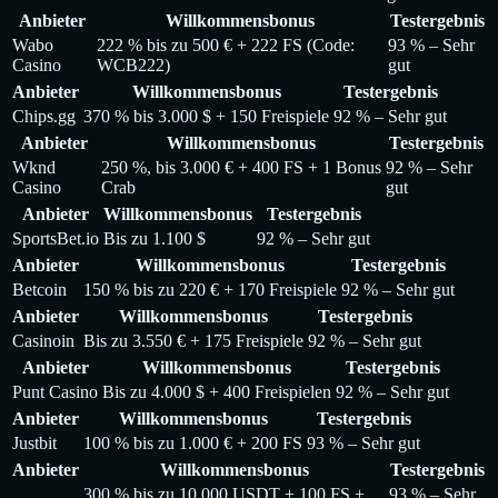
Anbieter
Willkommensbonus
Testergebnis
Wabo
222 % bis zu 500 € + 222 FS (Code:
93 % – Sehr
Casino
WCB222)
gut
Anbieter
Willkommensbonus
Testergebnis
Chips.gg
370 % bis 3.000 $ + 150 Freispiele
92 % – Sehr gut
Anbieter
Willkommensbonus
Testergebnis
Wknd
250 %, bis 3.000 € + 400 FS + 1 Bonus
92 % – Sehr
Casino
Crab
gut
Anbieter
Willkommensbonus
Testergebnis
SportsBet.io
Bis zu 1.100 $
92 % – Sehr gut
Anbieter
Willkommensbonus
Testergebnis
Betcoin
150 % bis zu 220 € + 170 Freispiele
92 % – Sehr gut
Anbieter
Willkommensbonus
Testergebnis
Casinoin
Bis zu 3.550 € + 175 Freispiele
92 % – Sehr gut
Anbieter
Willkommensbonus
Testergebnis
Punt Casino
Bis zu 4.000 $ + 400 Freispielen
92 % – Sehr gut
Anbieter
Willkommensbonus
Testergebnis
Justbit
100 % bis zu 1.000 € + 200 FS
93 % – Sehr gut
Anbieter
Willkommensbonus
Testergebnis
300 % bis zu 10.000 USDT + 100 FS +
93 % – Sehr