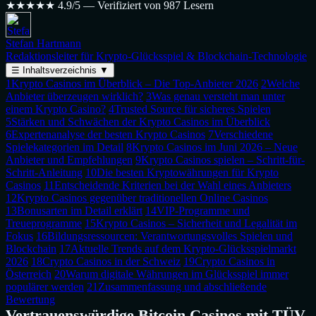
★★★★★
4.9/5 — Verifiziert von 987 Lesern
Stefan Hartmann
Redaktionsleiter für Krypto-Glücksspiel & Blockchain-Technologie
☰
Inhaltsverzeichnis
▼
1
Krypto Casinos im Überblick – Die Top-Anbieter 2026
2
Welche
Anbieter überzeugen wirklich?
3
Was genau versteht man unter
einem Krypto Casino?
4
Trusted Source für sicheres Spielen
5
Stärken und Schwächen der Krypto Casinos im Überblick
6
Expertenanalyse der besten Krypto Casinos
7
Verschiedene
Spielekategorien im Detail
8
Krypto Casinos im Juni 2026 – Neue
Anbieter und Empfehlungen
9
Krypto Casinos spielen – Schritt-für-
Schritt-Anleitung
10
Die besten Kryptowährungen für Krypto
Casinos
11
Entscheidende Kriterien bei der Wahl eines Anbieters
12
Krypto Casinos gegenüber traditionellen Online Casinos
13
Bonusarten im Detail erklärt
14
VIP-Programme und
Treueprogramme
15
Krypto Casinos – Sicherheit und Legalität im
Fokus
16
Bildungsressourcen: Verantwortungsvolles Spielen und
Blockchain
17
Aktuelle Trends auf dem Krypto-Glücksspielmarkt
2026
18
Crypto Casinos in der Schweiz
19
Crypto Casinos in
Österreich
20
Warum digitale Währungen im Glücksspiel immer
populärer werden
21
Zusammenfassung und abschließende
Bewertung
Vertrauenswürdige Bitcoin Casinos mit TÜV-