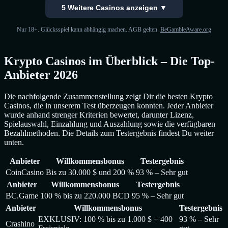
5 Weitere Casinos anzeigen ▼
Nur 18+. Glücksspiel kann abhängig machen. AGB gelten.
BeGambleAware.org
Krypto Casinos im Überblick – Die Top-
Anbieter 2026
Die nachfolgende Zusammenstellung zeigt Dir die besten Krypto
Casinos, die in unserem Test überzeugen konnten. Jeder Anbieter
wurde anhand strenger Kriterien bewertet, darunter Lizenz,
Spielauswahl, Einzahlung und Auszahlung sowie die verfügbaren
Bezahlmethoden. Die Details zum Testergebnis findest Du weiter
unten.
Anbieter
Willkommensbonus
Testergebnis
CoinCasino
Bis zu 30.000 $ und 200 %
93 % – Sehr gut
Anbieter
Willkommensbonus
Testergebnis
BC.Game
100 % bis zu 220.000 BCD
95 % – Sehr gut
Anbieter
Willkommensbonus
Testergebnis
EXKLUSIV: 100 % bis zu 1.000 $ + 400
93 % – Sehr
Crashino