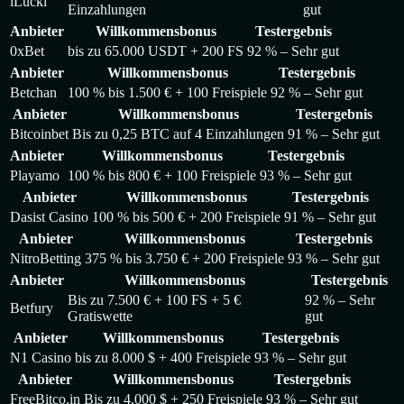
iLucki
Einzahlungen
gut
Anbieter
Willkommensbonus
Testergebnis
0xBet
bis zu 65.000 USDT + 200 FS
92 % – Sehr gut
Anbieter
Willkommensbonus
Testergebnis
Betchan
100 % bis 1.500 € + 100 Freispiele
92 % – Sehr gut
Anbieter
Willkommensbonus
Testergebnis
Bitcoinbet
Bis zu 0,25 BTC auf 4 Einzahlungen
91 % – Sehr gut
Anbieter
Willkommensbonus
Testergebnis
Playamo
100 % bis 800 € + 100 Freispiele
93 % – Sehr gut
Anbieter
Willkommensbonus
Testergebnis
Dasist Casino
100 % bis 500 € + 200 Freispiele
91 % – Sehr gut
Anbieter
Willkommensbonus
Testergebnis
NitroBetting
375 % bis 3.750 € + 200 Freispiele
93 % – Sehr gut
Anbieter
Willkommensbonus
Testergebnis
Bis zu 7.500 € + 100 FS + 5 €
92 % – Sehr
Betfury
Gratiswette
gut
Anbieter
Willkommensbonus
Testergebnis
N1 Casino
bis zu 8.000 $ + 400 Freispiele
93 % – Sehr gut
Anbieter
Willkommensbonus
Testergebnis
FreeBitco.in
Bis zu 4.000 $ + 250 Freispiele
93 % – Sehr gut