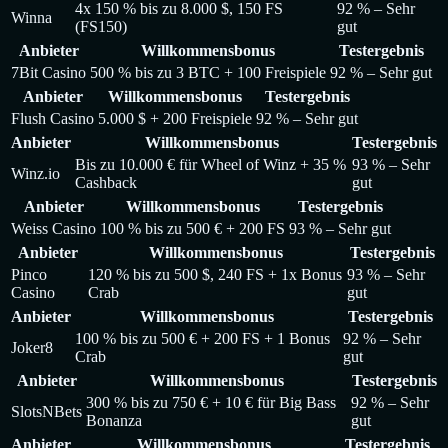
4x 150 % bis zu 8.000 $, 150 FS
92 % – Sehr
Winna
(FS150)
gut
Anbieter
Willkommensbonus
Testergebnis
7Bit Casino
500 % bis zu 3 BTC + 100 Freispiele
92 % – Sehr gut
Anbieter
Willkommensbonus
Testergebnis
Flush Casino
5.000 $ + 200 Freispiele
92 % – Sehr gut
Anbieter
Willkommensbonus
Testergebnis
Bis zu 10.000 € für Wheel of Winz + 35 %
93 % – Sehr
Winz.io
Cashback
gut
Anbieter
Willkommensbonus
Testergebnis
Weiss Casino
100 % bis zu 500 € + 200 FS
93 % – Sehr gut
Anbieter
Willkommensbonus
Testergebnis
Pinco
120 % bis zu 500 $, 240 FS + 1x Bonus
93 % – Sehr
Casino
Crab
gut
Anbieter
Willkommensbonus
Testergebnis
100 % bis zu 500 € + 200 FS + 1 Bonus
92 % – Sehr
Joker8
Crab
gut
Anbieter
Willkommensbonus
Testergebnis
300 % bis zu 750 € + 10 € für Big Bass
92 % – Sehr
SlotsNBets
Bonanza
gut
Anbieter
Willkommensbonus
Testergebnis