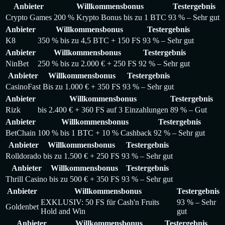
Anbieter
Willkommensbonus
Testergebnis
Crypto Games
200 % Krypto Bonus bis zu 1 BTC
93 % – Sehr gut
Anbieter
Willkommensbonus
Testergebnis
K8
350 % bis zu 4,5 BTC + 150 FS
93 % – Sehr gut
Anbieter
Willkommensbonus
Testergebnis
NinBet
250 % bis zu 2.000 € + 250 FS
92 % – Sehr gut
Anbieter
Willkommensbonus
Testergebnis
CasinoFast
Bis zu 1.000 € + 350 FS
93 % – Sehr gut
Anbieter
Willkommensbonus
Testergebnis
Rizk
bis 2.400 € + 360 FS auf 3 Einzahlungen
89 % – Gut
Anbieter
Willkommensbonus
Testergebnis
BetChain
100 % bis 1 BTC + 10 % Cashback
92 % – Sehr gut
Anbieter
Willkommensbonus
Testergebnis
Rolldorado
bis zu 1.500 € + 250 FS
93 % – Sehr gut
Anbieter
Willkommensbonus
Testergebnis
Thrill Casino
bis zu 500 € + 350 FS
93 % – Sehr gut
Anbieter
Willkommensbonus
Testergebnis
EXKLUSIV: 50 FS für Cash'n Fruits
93 % – Sehr
Goldenbet
Hold and Win
gut
Anbieter
Willkommensbonus
Testergebnis