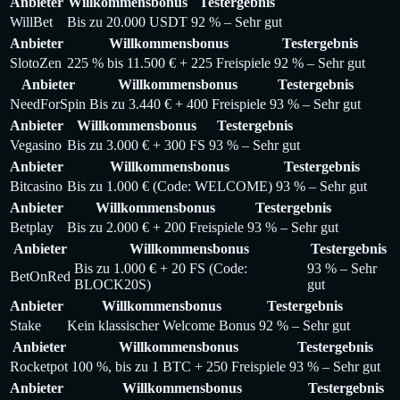
Anbieter
Willkommensbonus
Testergebnis
WillBet
Bis zu 20.000 USDT
92 % – Sehr gut
Anbieter
Willkommensbonus
Testergebnis
SlotoZen
225 % bis 11.500 € + 225 Freispiele
92 % – Sehr gut
Anbieter
Willkommensbonus
Testergebnis
NeedForSpin
Bis zu 3.440 € + 400 Freispiele
93 % – Sehr gut
Anbieter
Willkommensbonus
Testergebnis
Vegasino
Bis zu 3.000 € + 300 FS
93 % – Sehr gut
Anbieter
Willkommensbonus
Testergebnis
Bitcasino
Bis zu 1.000 € (Code: WELCOME)
93 % – Sehr gut
Anbieter
Willkommensbonus
Testergebnis
Betplay
Bis zu 2.000 € + 200 Freispiele
93 % – Sehr gut
Anbieter
Willkommensbonus
Testergebnis
Bis zu 1.000 € + 20 FS (Code:
93 % – Sehr
BetOnRed
BLOCK20S)
gut
Anbieter
Willkommensbonus
Testergebnis
Stake
Kein klassischer Welcome Bonus
92 % – Sehr gut
Anbieter
Willkommensbonus
Testergebnis
Rocketpot
100 %, bis zu 1 BTC + 250 Freispiele
93 % – Sehr gut
Anbieter
Willkommensbonus
Testergebnis