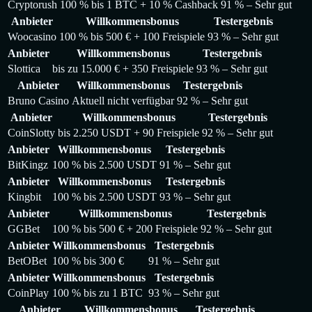
Cryptorush
100 % bis 1 BTC + 10 % Cashback
91 % – Sehr gut
Anbieter
Willkommensbonus
Testergebnis
Woocasino
100 % bis 500 € + 100 Freispiele
93 % – Sehr gut
Anbieter
Willkommensbonus
Testergebnis
Slottica
bis zu 15.000 € + 350 Freispiele
93 % – Sehr gut
Anbieter
Willkommensbonus
Testergebnis
Bruno Casino
Aktuell nicht verfügbar
92 % – Sehr gut
Anbieter
Willkommensbonus
Testergebnis
CoinSlotty
bis 2.250 USDT + 90 Freispiele
92 % – Sehr gut
Anbieter
Willkommensbonus
Testergebnis
BitKingz
100 % bis 2.500 USDT
91 % – Sehr gut
Anbieter
Willkommensbonus
Testergebnis
Kingbit
100 % bis 2.500 USDT
93 % – Sehr gut
Anbieter
Willkommensbonus
Testergebnis
GGBet
100 % bis 500 € + 200 Freispiele
92 % – Sehr gut
Anbieter
Willkommensbonus
Testergebnis
BetOBet
100 % bis 300 €
91 % – Sehr gut
Anbieter
Willkommensbonus
Testergebnis
CoinPlay
100 % bis zu 1 BTC
93 % – Sehr gut
Anbieter
Willkommensbonus
Testergebnis