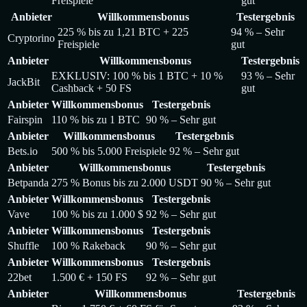
Freispiele
gut
Anbieter
Willkommensbonus
Testergebnis
225 % bis zu 1,21 BTC + 225
94 % – Sehr
Cryptorino
Freispiele
gut
Anbieter
Willkommensbonus
Testergebnis
EXKLUSIV: 100 % bis 1 BTC + 10 %
93 % – Sehr
JackBit
Cashback + 50 FS
gut
Anbieter
Willkommensbonus
Testergebnis
Fairspin
110 % bis zu 1 BTC
90 % – Sehr gut
Anbieter
Willkommensbonus
Testergebnis
Bets.io
500 % bis 5.000 Freispiele
92 % – Sehr gut
Anbieter
Willkommensbonus
Testergebnis
Betpanda
275 % Bonus bis zu 2.000 USDT
90 % – Sehr gut
Anbieter
Willkommensbonus
Testergebnis
Vave
100 % bis zu 1.000 $
92 % – Sehr gut
Anbieter
Willkommensbonus
Testergebnis
Shuffle
100 % Rakeback
90 % – Sehr gut
Anbieter
Willkommensbonus
Testergebnis
22bet
1.500 € + 150 FS
92 % – Sehr gut
Anbieter
Willkommensbonus
Testergebnis